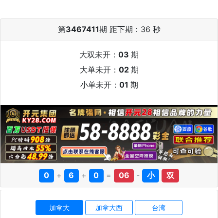
第
3467411
期 距下期：
36 秒
大双未开：
03
期
大单未开：
02
期
小单未开：
01
期
0
+
6
+
0
=
06
-
小
双
加拿大
加拿大西
台湾