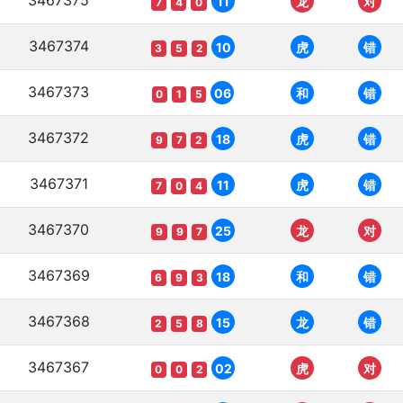
3467375
11
龙
对
7
4
0
3467374
10
虎
错
3
5
2
3467373
06
和
错
0
1
5
3467372
18
虎
错
9
7
2
3467371
11
虎
错
7
0
4
3467370
25
龙
对
9
9
7
3467369
18
和
错
6
9
3
3467368
15
龙
错
2
5
8
3467367
02
虎
对
0
0
2