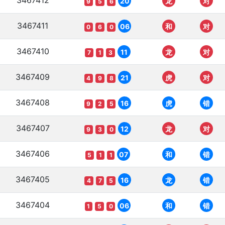
3467412
20
龙
对
9
5
6
3467411
06
和
对
0
6
0
3467410
11
龙
对
7
1
3
3467409
21
虎
对
4
9
8
3467408
16
虎
错
9
2
5
3467407
12
龙
对
9
3
0
3467406
07
和
错
5
1
1
3467405
16
龙
错
4
7
5
3467404
06
和
错
1
5
0