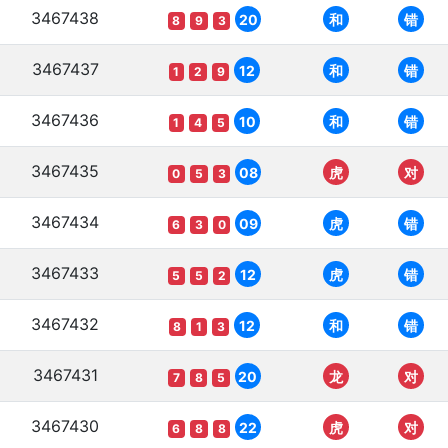
3467438
20
和
错
8
9
3
3467437
12
和
错
1
2
9
3467436
10
和
错
1
4
5
3467435
08
虎
对
0
5
3
3467434
09
虎
错
6
3
0
3467433
12
虎
错
5
5
2
3467432
12
和
错
8
1
3
3467431
20
龙
对
7
8
5
3467430
22
虎
对
6
8
8