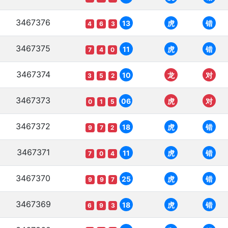
3467376
13
虎
错
4
6
3
3467375
11
虎
错
7
4
0
3467374
10
龙
对
3
5
2
3467373
06
虎
对
0
1
5
3467372
18
虎
错
9
7
2
3467371
11
虎
错
7
0
4
3467370
25
虎
错
9
9
7
3467369
18
虎
错
6
9
3