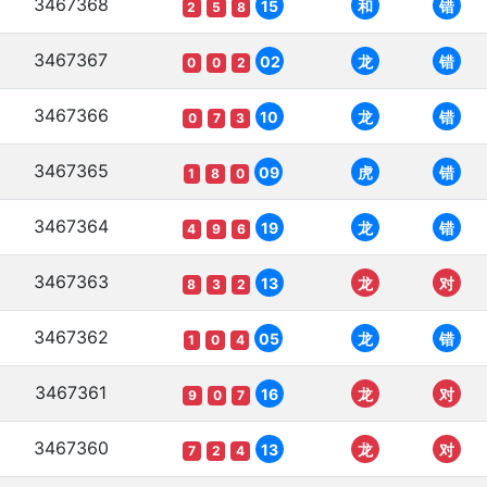
3467368
15
和
错
2
5
8
3467367
02
龙
错
0
0
2
3467366
10
龙
错
0
7
3
3467365
09
虎
错
1
8
0
3467364
19
龙
错
4
9
6
3467363
13
龙
对
8
3
2
3467362
05
龙
错
1
0
4
3467361
16
龙
对
9
0
7
3467360
13
龙
对
7
2
4